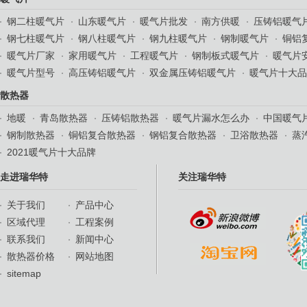
钢二柱暖气片
山东暖气片
暖气片批发
南方供暖
压铸铝暖气
钢七柱暖气片
钢八柱暖气片
钢九柱暖气片
钢制暖气片
铜铝
暖气片厂家
家用暖气片
工程暖气片
钢制板式暖气片
暖气片
暖气片型号
高压铸铝暖气片
双金属压铸铝暖气片
暖气片十大品
散热器
地暖
青岛散热器
压铸铝散热器
暖气片漏水怎么办
中国暖气
钢制散热器
铜铝复合散热器
钢铝复合散热器
卫浴散热器
蒸
2021暖气片十大品牌
走进瑞华特
关注瑞华特
关于我们
产品中心
区域代理
工程案例
联系我们
新闻中心
散热器价格
网站地图
sitemap