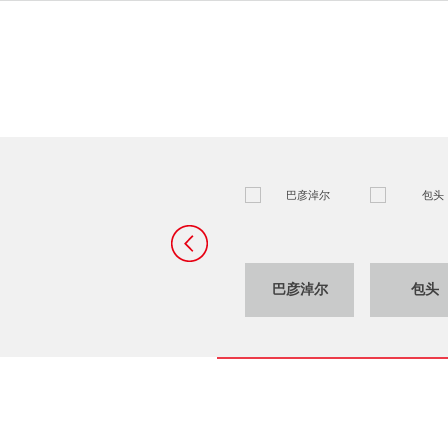
呼和浩特
阿拉善盟
巴彦淖尔
包头