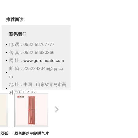
推荐阅读
联系我们
电 话：0532-58767777
传 真：0532-58820266
网 址：
www.geruihuate.com
邮 箱：2252242345@qq.co
m
地 址：中国 · 山东省青岛市高
科园五期2-B7
 双弧
粉色磨砂 钢制暖气片
铜铝暖气片 铜铝复合
钢铝复合暖气片 钢铝