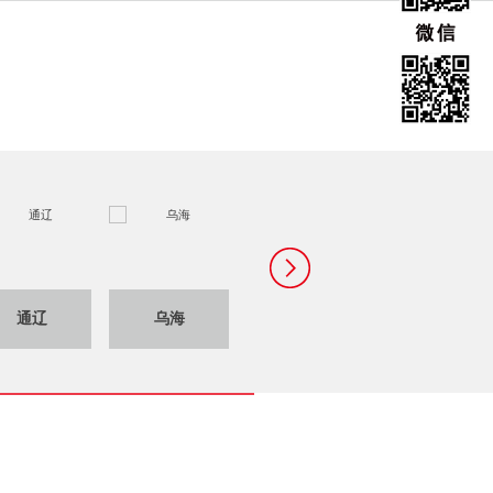
通辽
乌海
乌兰察布
锡林郭勒盟