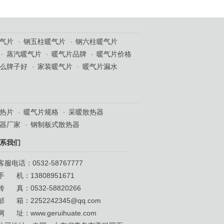
气片
钢五柱暖气片
钢六柱暖气片
蒸汽暖气片
暖气片品牌
暖气片价格
么牌子好
家装暖气片
暖气片漏水
热片
暖气片规格
采暖散热器
器厂家
钢制板式散热器
系我们
客服电话：0532-58767777
手 机：13808951671
传 真：0532-58820266
邮 箱：2252242345@qq.com
网 址：
www.geruihuate.com